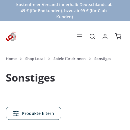
kostenfreier Versand innerhalb Deutschlands ab
Zum Hauptinhalt springen
49 € (für Endkunden), bzw. ab 99 € (für Club-
Kunden)
Waren
Home
Shop Local
Spiele für drinnen
Sonstiges
Sonstiges
Produkte filtern