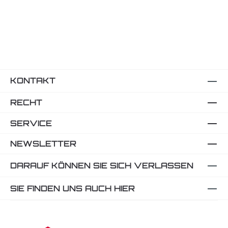
Kubotan ergonomic
Regulärer Preis:
5,95 €
KONTAKT
RECHT
SERVICE
NEWSLETTER
DARAUF KÖNNEN SIE SICH VERLASSEN
SIE FINDEN UNS AUCH HIER