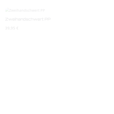
Zweihandschwert PP
Regulärer Preis:
39,95 €
Kama PP, 1 Paar