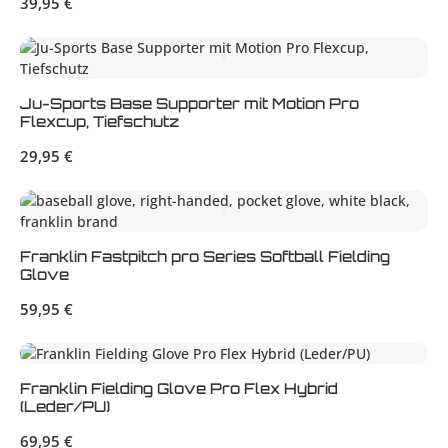
39,95 €
Ju-Sports Base Supporter mit Motion Pro
Flexcup, Tiefschutz
Regulärer Preis:
29,95 €
Franklin Fastpitch pro Series Softball Fielding
Glove
Regulärer Preis:
59,95 €
Franklin Fielding Glove Pro Flex Hybrid
(Leder/PU)
Regulärer Preis:
69,95 €