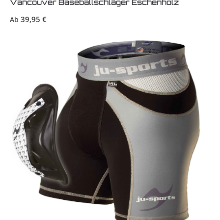
Vancouver Baseballschläger Eschenholz
Regulärer Preis:
39,95 €
Ab