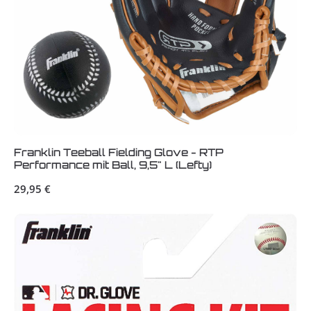
Franklin Teeball Fielding Glove - RTP
Performance mit Ball, 9,5" L (Lefty)
Regulärer Preis:
29,95 €