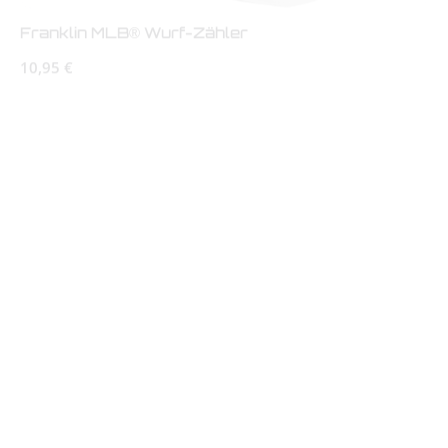
Franklin MLB® Wurf-Zähler
Regulärer Preis:
10,95 €
Franklin MLB® Eye Black Traditional
Regulärer Preis:
9,95 €