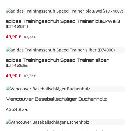
adidas Trainingsschuh Speed Trainer blau/weiß
(D74007)
Verkaufspreis:
49,90 €
Regulärer Preis:
87,72 €
adidas Trainingsschuh Speed Trainer silber
(D74006)
Verkaufspreis:
49,90 €
Regulärer Preis:
87,72 €
Vancouver Baseballschläger Buchenholz
Regulärer Preis:
24,95 €
Ab