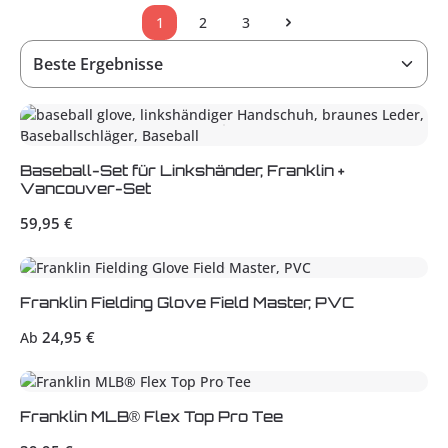
1
2
3
Seite
Seite
Seite
Baseball-Set für Linkshänder, Franklin +
Vancouver-Set
Regulärer Preis:
59,95 €
Franklin Fielding Glove Field Master, PVC
Regulärer Preis:
24,95 €
Ab
Franklin MLB® Flex Top Pro Tee
Regulärer Preis: