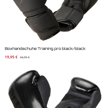
Boxhandschuhe Training pro black/black
Verkaufspreis:
19,95 €
Regulärer Preis:
34,95 €