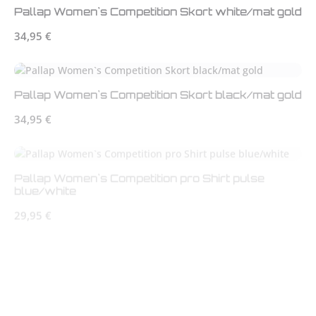
Pallap Women`s Competition Skort white/mat gold
Regulärer Preis:
34,95 €
Pallap Women`s Competition Skort black/mat gold
Regulärer Preis:
34,95 €
Pallap Women`s Competition pro Shirt pulse
blue/white
Regulärer Preis:
29,95 €
Pallap Women`s Competition pro Shirt classic
navy/mat gold