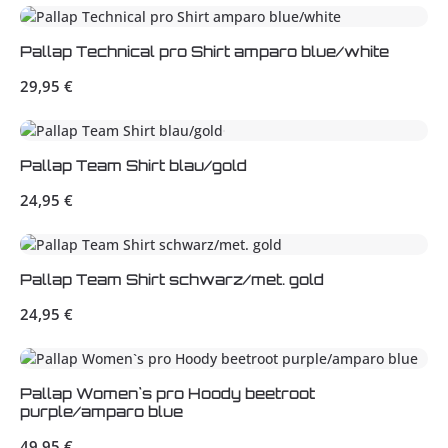
Pallap Technical pro Shirt amparo blue/white
Regulärer Preis:
29,95 €
Pallap Team Shirt blau/gold
Regulärer Preis:
24,95 €
Pallap Team Shirt schwarz/met. gold
Regulärer Preis:
24,95 €
Pallap Women`s pro Hoody beetroot
purple/amparo blue
Regulärer Preis:
49,95 €