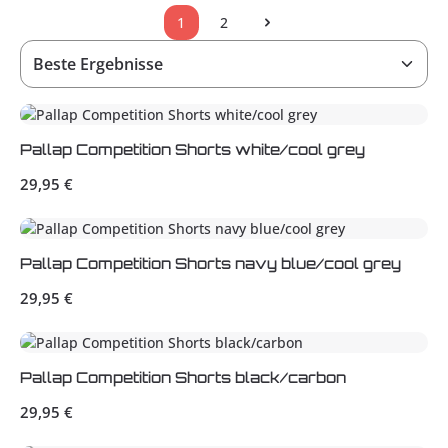
1
2
Seite
Seite
Pallap Competition Shorts white/cool grey
Regulärer Preis:
29,95 €
Pallap Competition Shorts navy blue/cool grey
Regulärer Preis:
29,95 €
Pallap Competition Shorts black/carbon
Regulärer Preis:
29,95 €