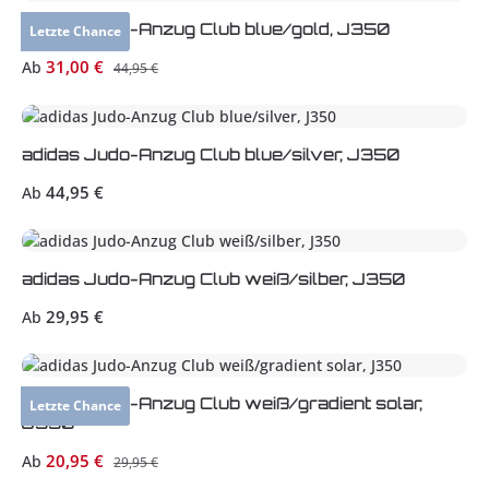
adidas Judo-Anzug Club blue/gold, J350
Letzte Chance
Verkaufspreis:
31,00 €
Ab
Regulärer Preis:
44,95 €
adidas Judo-Anzug Club blue/silver, J350
Regulärer Preis:
44,95 €
Ab
adidas Judo-Anzug Club weiß/silber, J350
Regulärer Preis:
29,95 €
Ab
adidas Judo-Anzug Club weiß/gradient solar,
Letzte Chance
J350
Verkaufspreis:
20,95 €
Ab
Regulärer Preis:
29,95 €