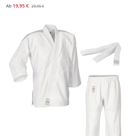
Verkaufspreis:
19,95 €
Ab
Regulärer Preis:
29,95 €