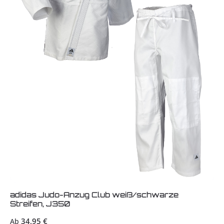
adidas Judo-Anzug Club weiß/schwarze
Streifen, J350
Regulärer Preis:
34,95 €
Ab