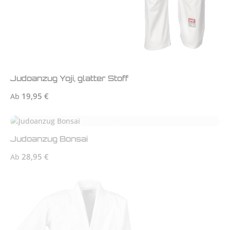
Judoanzug Yoji, glatter Stoff
Regulärer Preis:
19,95 €
Ab
Judoanzug Bonsai
Regulärer Preis:
28,95 €
Ab