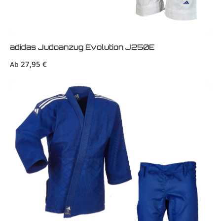
adidas Judoanzug Evolution J250E
Regulärer Preis:
27,95 €
Ab