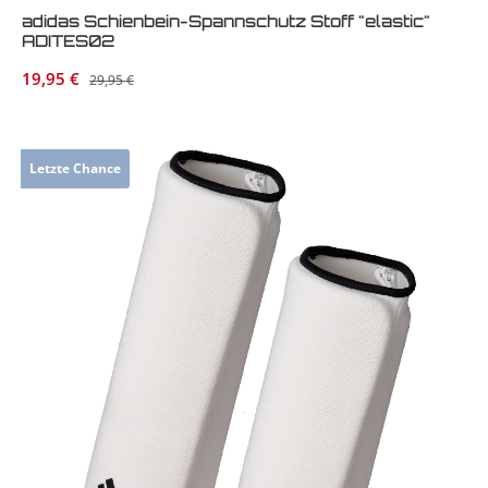
adidas Schienbein-Spannschutz Stoff "elastic"
ADITES02
Verkaufspreis:
19,95 €
Regulärer Preis:
29,95 €
Letzte Chance