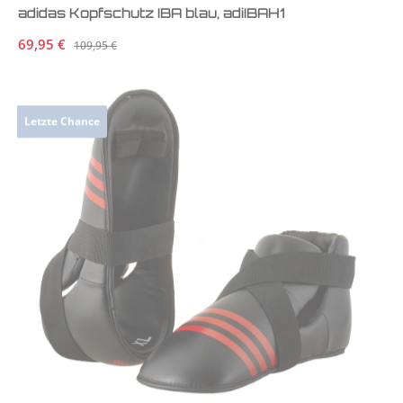
adidas Kopfschutz IBA blau, adiIBAH1
Verkaufspreis:
69,95 €
Regulärer Preis:
109,95 €
Letzte Chance