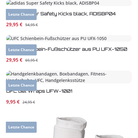
adidas Super Safety Kicks black, ADISBP04
Letzte Chance
Verkaufspreis:
29,95 €
Regulärer Preis:
54,95 €
UFC Schienbein-Fußschützer aus PU UFX-1050
Letzte Chance
Verkaufspreis:
29,95 €
Regulärer Preis:
69,95 €
Letzte Chance
UFC Gel Wraps UFW-1001
Verkaufspreis:
9,95 €
Regulärer Preis:
24,95 €
Letzte Chance