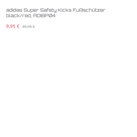
adidas Super Safety Kicks Fußschützer
black/red, ADIBP04
Verkaufspreis:
9,95 €
Regulärer Preis:
49,95 €
Letzte Chance