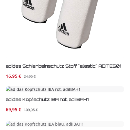
adidas Schienbeinschutz Stoff "elastic" ADITES01
Verkaufspreis:
16,95 €
Regulärer Preis:
24,95 €
adidas Kopfschutz IBA rot, adiIBAH1
Verkaufspreis:
69,95 €
Regulärer Preis:
109,95 €