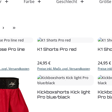
r
Farbe
Geschlecht
Größe
e
se Pro line
K1 Shorts Pro red
K1 Sho
s:
Regulärer Preis:
Reguläre
24,95 €
24,95 €
t. zzgl. Versandkosten
Preise inkl. MwSt. zzgl. Versandkosten
Preise ink
Kickboxshorts Kick light
Kickbo
Pro blue/black
Pro bl