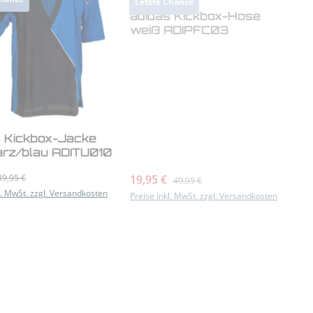
Produkt Anzahl: Gib 
adidas Kickbox-Hose
weiß ADIPFC03
s Kickbox-Jacke
rz/blau ADITU010
preis:
Verkaufspreis:
19,95 €
Regulärer Preis:
Regulärer Preis:
39,95 €
49,95 €
l. MwSt. zzgl. Versandkosten
Preise inkl. MwSt. zzgl. Versandkosten