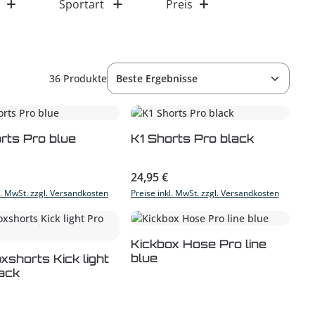
Sportart
Preis
36 Produkte
rts Pro blue
K1 Shorts Pro black
r Preis:
Regulärer Preis:
24,95 €
l. MwSt. zzgl. Versandkosten
Preise inkl. MwSt. zzgl. Versandkosten
Kickbox Hose Pro line
blue
xshorts Kick light
ack