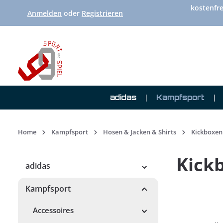
kostenfre
 Hauptinhalt springen
Zur Suche springen
Zur Hauptnavigation springen
Anmelden
oder
Registrieren
adidas
Kampfsport
Home
Kampfsport
Hosen & Jacken & Shirts
Kickboxen
Kick
adidas
Kampfsport
Accessoires