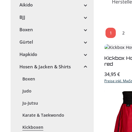
Herstelle
Aikido
BJJ
Boxen
1
2
Seite
Seit
Gürtel
Hapkido
Kickbox Ho
red
Hosen & Jacken & Shirts
Regulärer Prei
34,95 €
Boxen
Preise inkl. MwS
Judo
Ju-Jutsu
Karate & Taekwondo
Kickboxen