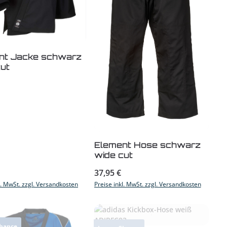
nt Jacke schwarz
ut
Element Hose schwarz
wide cut
r Preis:
Regulärer Preis:
37,95 €
l. MwSt. zzgl. Versandkosten
Preise inkl. MwSt. zzgl. Versandkosten
Chance
Letzte Chance