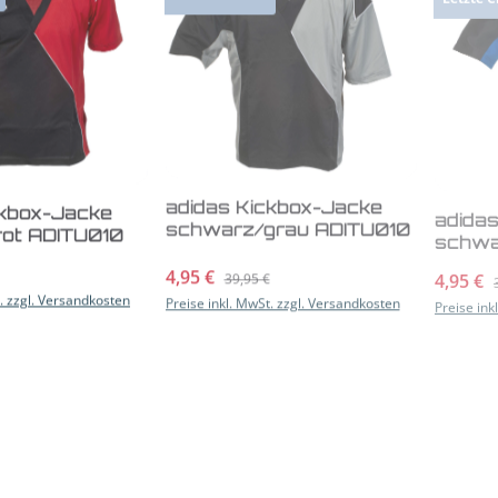
adidas Kickbox-Jacke
ckbox-Jacke
adida
schwarz/grau ADITU010
ot ADITU010
schwa
:
Verkaufspreis:
Verkaufs
4,95 €
4,95 €
er Preis:
Regulärer Preis:
39,95 €
t. zzgl. Versandkosten
Preise inkl. MwSt. zzgl. Versandkosten
Preise ink
Hose schwarz
Letzte Chance
adidas Kickbox-Hose rot
ADIPFC01