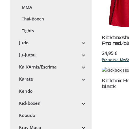
MMA
Thai-Boxen
Tights
Kickboxsho
Judo
Pro red/b
Regulärer Prei
24,95 €
Ju-Jutsu
Preise inkl. MwS
Kali/Arnis/Escrima
Karate
Kickbox Ho
black
Kendo
Kickboxen
Kobudo
Krav Maga