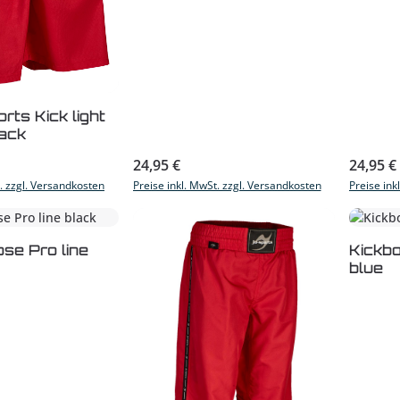
rts Kick light
lack
s:
Regulärer Preis:
Reguläre
24,95 €
24,95 €
t. zzgl. Versandkosten
Preise inkl. MwSt. zzgl. Versandkosten
Preise ink
se Pro line
Kickbo
blue