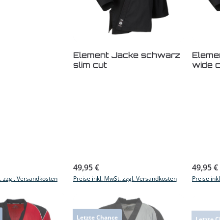
Element Jacke schwarz
Eleme
slim cut
wide c
s:
Regulärer Preis:
Reguläre
49,95 €
49,95 €
t. zzgl. Versandkosten
Preise inkl. MwSt. zzgl. Versandkosten
Preise ink
Letzte Chance
Letzte 