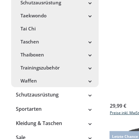
Schutzausrüstung
Taekwondo
Tai Chi
Taschen
Thaiboxen
Trainingszubehör
Waffen
Schutzausrüstung
Regulärer Prei
29,99 €
Sportarten
Preise inkl. MwS
Kleidung & Taschen
Letzte Chance
Sale