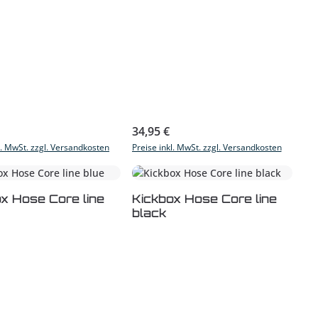
r Preis:
Regulärer Preis:
34,95 €
l. MwSt. zzgl. Versandkosten
Preise inkl. MwSt. zzgl. Versandkosten
x Hose Core line
Kickbox Hose Core line
black