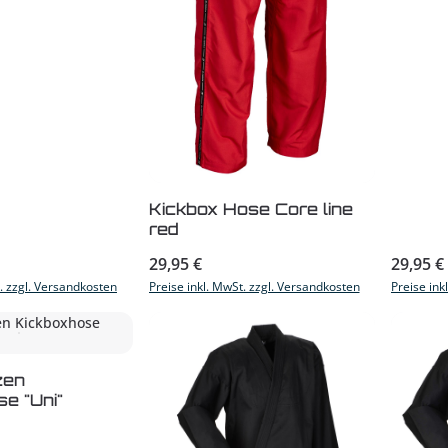
Kickbox Hose Core line
red
s:
Regulärer Preis:
Reguläre
29,95 €
29,95 €
t. zzgl. Versandkosten
Preise inkl. MwSt. zzgl. Versandkosten
Preise ink
zen
e "Uni"