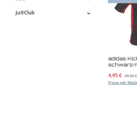
Ju®Club
adidas Ki
schwarz/r
Verkaufspreis
4,95 €
Regulär
39,95 €
Preise inkl. MwS
Element 
slim cut