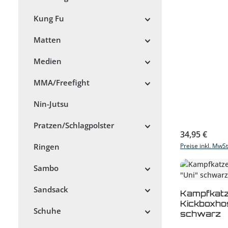
Kung Fu
Matten
Medien
MMA/Freefight
Nin-Jutsu
Pratzen/Schlagpolster
Regulärer Prei
34,95 €
Preise inkl. MwS
Ringen
Sambo
Sandsack
Kampfkat
Kickboxhos
Schuhe
schwarz