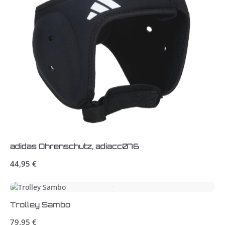
adidas Ohrenschutz, adiacc076
Regulärer Preis:
44,95 €
Trolley Sambo
Regulärer Preis:
79,95 €