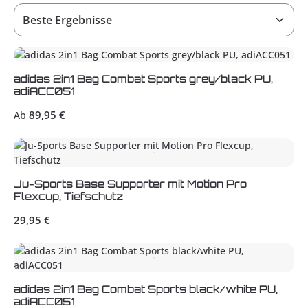
adidas 2in1 Bag Combat Sports grey/black PU,
adiACC051
Regulärer Preis:
89,95 €
Ab
Ju-Sports Base Supporter mit Motion Pro
Flexcup, Tiefschutz
Regulärer Preis:
29,95 €
adidas 2in1 Bag Combat Sports black/white PU,
adiACC051