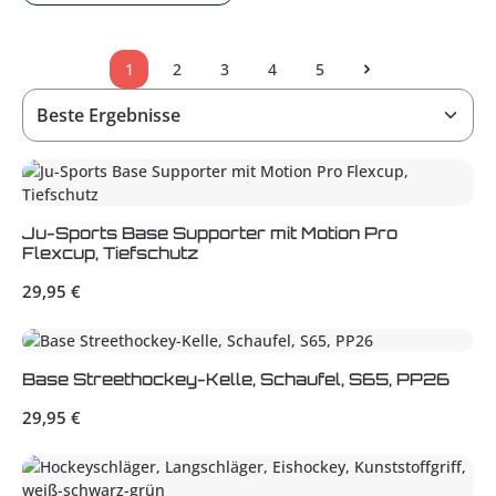
1
2
3
4
5
Seite
Seite
Seite
Seite
Seite
Ju-Sports Base Supporter mit Motion Pro
Flexcup, Tiefschutz
Regulärer Preis:
29,95 €
Base Streethockey-Kelle, Schaufel, S65, PP26
Regulärer Preis:
29,95 €