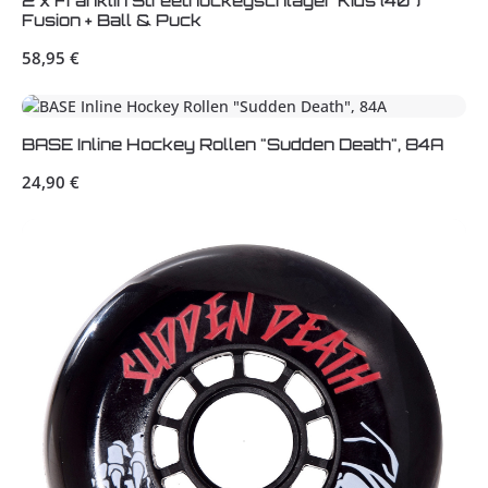
2 x Franklin Streethockeyschläger Kids (40")
Fusion + Ball & Puck
Regulärer Preis:
58,95 €
BASE Inline Hockey Rollen "Sudden Death", 84A
Regulärer Preis:
24,90 €