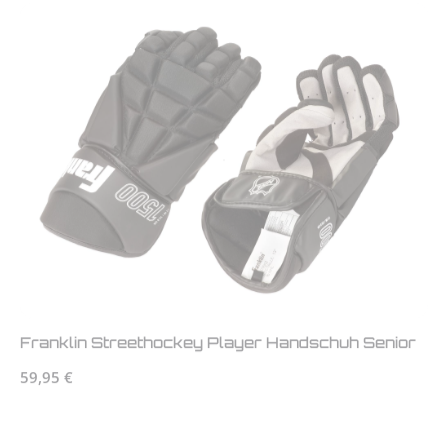
Franklin Streethockey Player Handschuh Senior
Regulärer Preis:
59,95 €