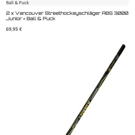
2 x Vancouver Streethockeyschläger ABS 3000
Junior + Ball & Puck
Regulärer Preis:
69,95 €