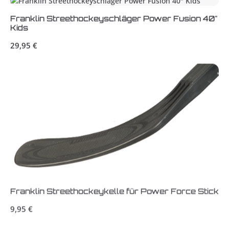
Franklin Streethockeyschläger Power Fusion 40"
Kids
Regulärer Preis:
29,95 €
Franklin Streethockeykelle für Power Force Stick
Regulärer Preis:
9,95 €