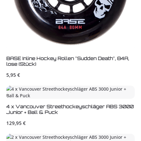
BASE Inline Hockey Rollen "Sudden Death", 84A,
lose (Stück)
Regulärer Preis:
5,95 €
4 x Vancouver Streethockeyschläger ABS 3000
Junior + Ball & Puck
Regulärer Preis:
129,95 €