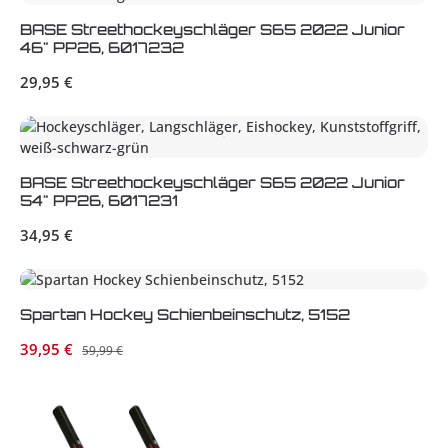
BASE Streethockeyschläger S65 2022 Junior
46" PP26, 6017232
Regulärer Preis:
29,95 €
BASE Streethockeyschläger S65 2022 Junior
54" PP26, 6017231
Regulärer Preis:
34,95 €
Spartan Hockey Schienbeinschutz, 5152
Verkaufspreis:
39,95 €
Regulärer Preis:
59,99 €