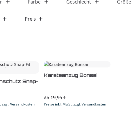
r
Farbe
Geschlecht
Größe
Preis
Karateanzug Bonsai
nschutz Snap-
s:
Regulärer Preis:
19,95 €
Ab
t. zzgl. Versandkosten
Preise inkl. MwSt. zzgl. Versandkosten