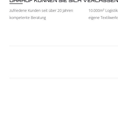
DARAUF KÖNNEN SIE SICH VERLASSE
zufriedene Kunden seit über 20 Jahren
10.000m² Logisti
kompetente Beratung
eigene Textilwerk