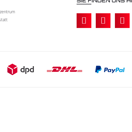
N
SIE FINDEN UNS A
kzentrum
statt