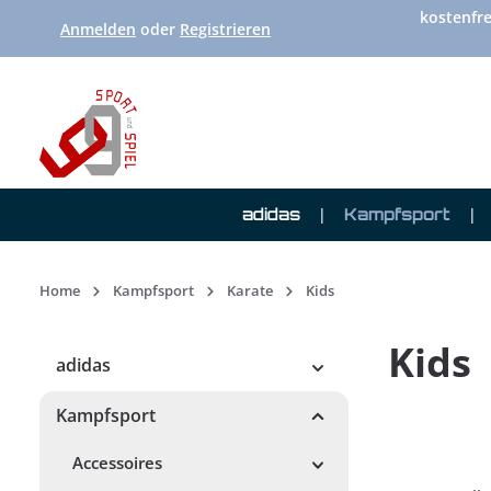
kostenfre
 Hauptinhalt springen
Zur Suche springen
Zur Hauptnavigation springen
Anmelden
oder
Registrieren
adidas
Kampfsport
Home
Kampfsport
Karate
Kids
Kids
adidas
Kampfsport
Accessoires