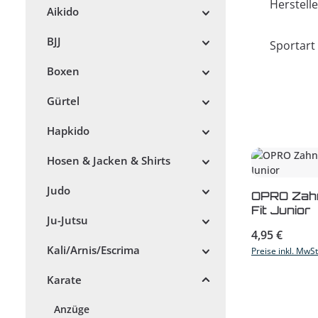
Herstelle
Aikido
BJJ
Sportart
Boxen
Gürtel
Hapkido
Hosen & Jacken & Shirts
Judo
OPRO Zah
Fit Junior
Ju-Jutsu
Regulärer Prei
4,95 €
Kali/Arnis/Escrima
Preise inkl. MwS
Karate
Anzüge