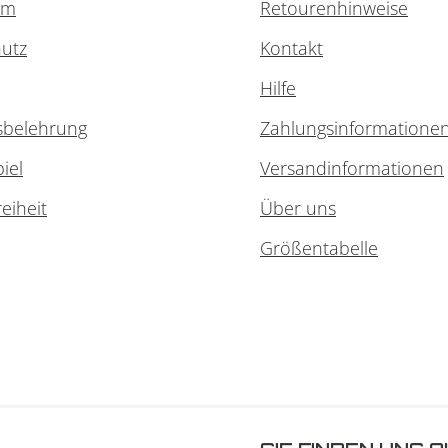
um
Retourenhinweise
utz
Kontakt
Hilfe
sbelehrung
Zahlungsinformatione
iel
Versandinformationen
reiheit
Über uns
Größentabelle