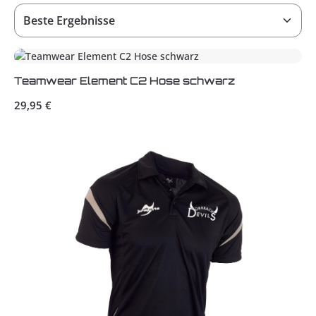
Teamwear Element C2 Hose schwarz
Regulärer Preis:
29,95 €