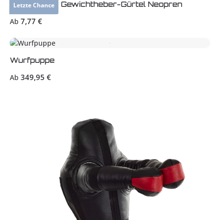
Abverkauf - Gewichtheber-Gürtel Neopren
Letzte Chance
Regulärer Preis:
7,77 €
Ab
Wurfpuppe
Regulärer Preis:
349,95 €
Ab