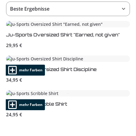
Ju-Sports Oversized Shirt "Earned, not given"
Regulärer Preis:
29,95 €
Ju-Sports Oversized Shirt Discipline
mehr Farben
Regulärer Preis:
34,95 €
Ju-Sports Scribble Shirt
mehr Farben
Regulärer Preis:
24,95 €