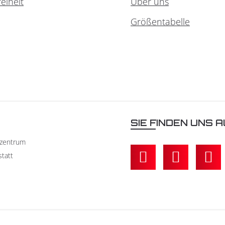
reiheit
Über uns
Größentabelle
N
SIE FINDEN UNS A
kzentrum
statt