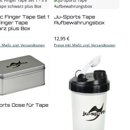
 oder benutze die Schaltflächen um di
 gewünschten Wert ein oder benutze die
dukt Anzahl: Gib den gewünschten Wert 
Produkt Anzahl: Gib 
ic Finger Tape Set 1
Ju-Sports Tape
Finger Tape
Aufbewahrungsbox
rz plus Box
r Preis:
Regulärer Preis:
12,95 €
l. MwSt. zzgl. Versandkosten
Preise inkl. MwSt. zzgl. Versandkosten
 gewünschten Wert ein oder benutze die
 oder benutze die Schaltflächen um di
dukt Anzahl: Gib den gewünschten Wert 
orts Dose für Tape