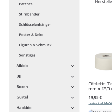
Herstelle
Patches
Stirnbänder
Schlüsselanhänger
Poster & Deko
Figuren & Schmuck
Sonstiges
Aikido
BJJ
Produk
Athletic T
Boxen
mm x 13,7
Regulärer Prei
Gürtel
19,95 €
Preise inkl. MwS
Hapkido