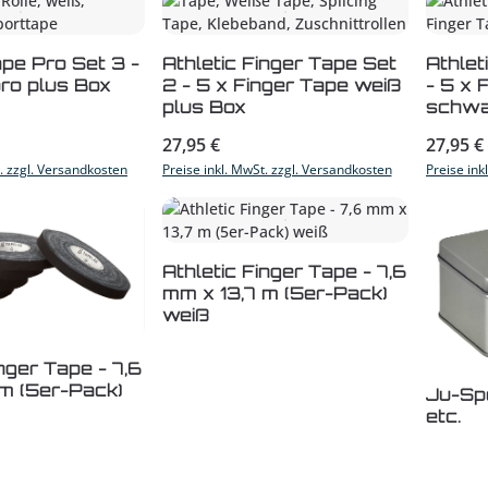
t Anzahl: Gib den gewünschten Wert ein
Produkt Anzahl: Gib den
Pro
ape Pro Set 3 -
Athletic Finger Tape Set
Athlet
ro plus Box
2 - 5 x Finger Tape weiß
- 5 x 
plus Box
schwa
s:
Regulärer Preis:
Reguläre
27,95 €
27,95 €
t. zzgl. Versandkosten
Preise inkl. MwSt. zzgl. Versandkosten
Preise ink
Produkt Anzahl: Gib den
Athletic Finger Tape - 7,6
mm x 13,7 m (5er-Pack)
weiß
t Anzahl: Gib den gewünschten Wert ein
inger Tape - 7,6
 m (5er-Pack)
Pro
Ju-Sp
etc.