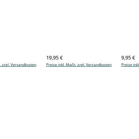
s:
Regulärer Preis:
Reguläre
19,95 €
9,95 €
t. zzgl. Versandkosten
Preise inkl. MwSt. zzgl. Versandkosten
Preise ink