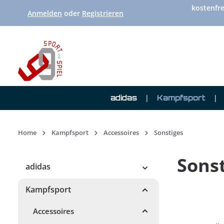
kostenfre
 Hauptinhalt springen
Zur Suche springen
Zur Hauptnavigation springen
Anmelden
oder
Registrieren
adidas
Kampfsport
Home
Kampfsport
Accessoires
Sonstiges
Sons
adidas
Kampfsport
Accessoires