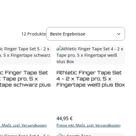
12 Produkte
dukt Anzahl: Gib den gewünschten Wert 
Produkt Anzahl: Gib 
ic Finger Tape Set
Athletic Finger Tape Set
4 - 2 x Tape pro, 5 x
rtape schwarz plus
Fingertape weiß plus Box
 oder benutze die Schaltflächen um di
r Preis:
Regulärer Preis:
44,95 €
l. MwSt. zzgl. Versandkosten
Preise inkl. MwSt. zzgl. Versandkosten