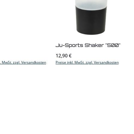
Produkt Anzahl: Gib 
Ju-Sports Shaker "500"
r Preis:
Regulärer Preis:
12,90 €
l. MwSt. zzgl. Versandkosten
Preise inkl. MwSt. zzgl. Versandkosten