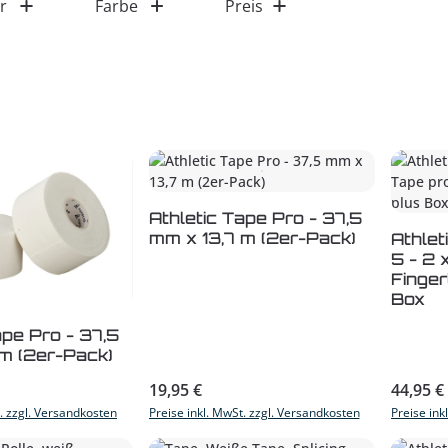
r
Farbe
Preis
Athletic Tape Pro - 37,5
Pro
mm x 13,7 m (2er-Pack)
Athlet
5 - 2 x Tape pro, 5 x
Finge
Box
t Anzahl: Gib den gewünschten Wert ein
ape Pro - 37,5
 m (2er-Pack)
s:
Regulärer Preis:
Reguläre
19,95 €
44,95 €
t. zzgl. Versandkosten
Preise inkl. MwSt. zzgl. Versandkosten
Preise ink