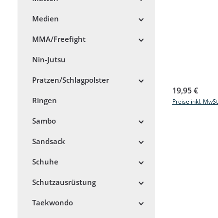
Medien
MMA/Freefight
Nin-Jutsu
Pratzen/Schlagpolster
Regulärer Prei
19,95 €
Ringen
Preise inkl. MwS
Sambo
Sandsack
Schuhe
Schutzausrüstung
Taekwondo