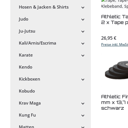
Hosen & Jacken & Shirts
Produk
Athletic T
Judo
2 x Tape p
Ju-Jutsu
Regulärer Prei
26,95 €
Kali/Arnis/Escrima
Preise inkl. MwS
Karate
Kendo
Kickboxen
Kobudo
Produk
Athletic F
mm x 13,7
Krav Maga
schwarz
Kung Fu
Matten