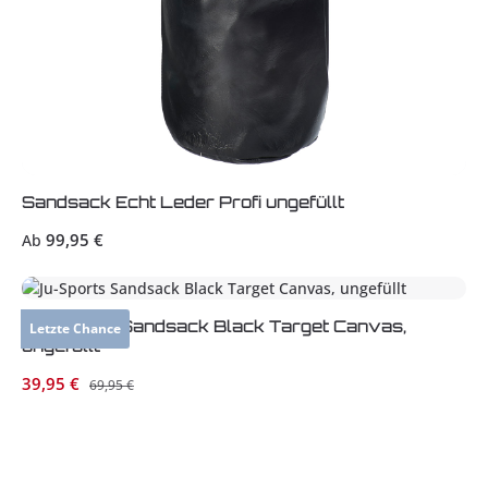
Sandsack Echt Leder Profi ungefüllt
Regulärer Preis:
99,95 €
Ab
Ju-Sports Sandsack Black Target Canvas,
Letzte Chance
ungefüllt
Verkaufspreis:
39,95 €
Regulärer Preis:
69,95 €