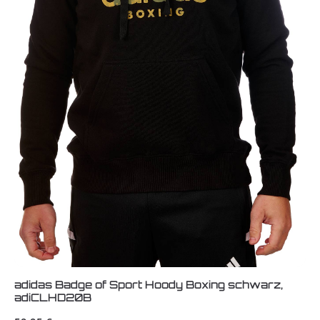
adidas Badge of Sport Hoody Boxing schwarz,
adiCLHD20B
Regulärer Preis: