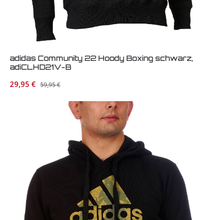
adidas Community 22 Hoody Boxing schwarz,
adiCLHD21V-B
Verkaufspreis:
29,95 €
Regulärer Preis:
59,95 €