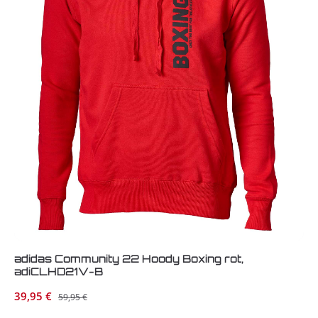
adidas Community 22 Hoody Boxing rot,
adiCLHD21V-B
Verkaufspreis:
39,95 €
Regulärer Preis:
59,95 €