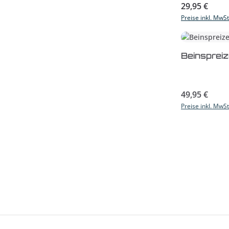
Regulärer Prei
29,95 €
Preise inkl. MwS
Produk
Beinspreiz
Regulärer Prei
49,95 €
Preise inkl. MwS