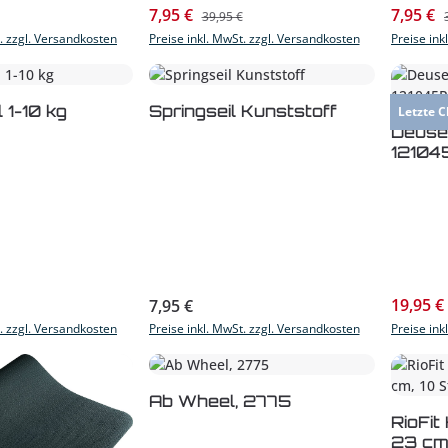
Verkaufspreis:
Verkaufs
s:
7,95 €
7,95 €
Regulärer Preis:
39,95 €
t. zzgl. Versandkosten
Preise inkl. MwSt. zzgl. Versandkosten
Preise ink
 1-10 kg
Springseil Kunststoff
Letzte 
Pro
Deuse
12104
Verkaufs
s:
Regulärer Preis:
19,95 €
7,95 €
t. zzgl. Versandkosten
Preise inkl. MwSt. zzgl. Versandkosten
Preise ink
Produkt Anzahl: Gib den
Ab Wheel, 2775
Pro
RioFit
23 cm,