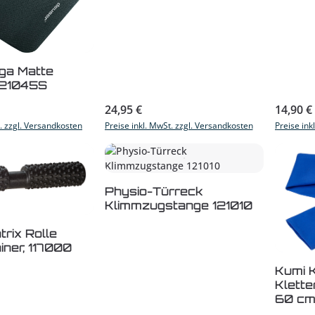
ga Matte
121045S
s:
Regulärer Preis:
Reguläre
24,95 €
14,90 €
t. zzgl. Versandkosten
Preise inkl. MwSt. zzgl. Versandkosten
Preise ink
Physio-Türreck
Klimmzugstange 121010
t Anzahl: Gib den gewünschten Wert ein
rix Rolle
iner, 117000
Kumi K
Klette
60 c