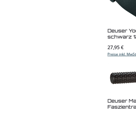
Deuser Yo
schwarz 
Regulärer Prei
27,95 €
Preise inkl. MwS
Produk
Deuser Mat
Faszientra