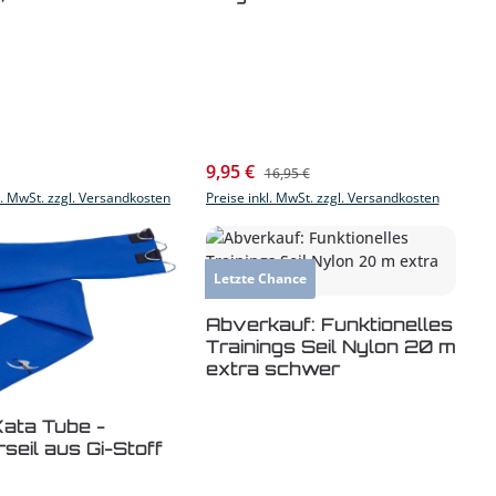
Verkaufspreis:
r Preis:
9,95 €
Regulärer Preis:
16,95 €
l. MwSt. zzgl. Versandkosten
Preise inkl. MwSt. zzgl. Versandkosten
Letzte Chance
Produkt Anzahl: Gib 
Abverkauf: Funktionelles
Trainings Seil Nylon 20 m
 oder benutze die Schaltflächen um di
extra schwer
ata Tube -
rseil aus Gi-Stoff
m