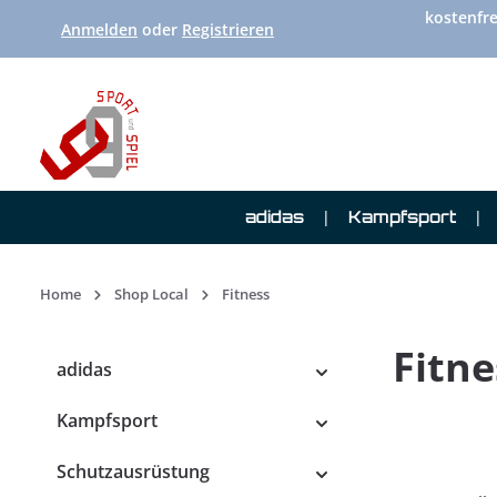
kostenfre
 Hauptinhalt springen
Zur Suche springen
Zur Hauptnavigation springen
Anmelden
oder
Registrieren
adidas
Kampfsport
Home
Shop Local
Fitness
Fitne
adidas
Kampfsport
Schutzausrüstung