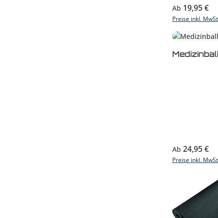
Regulärer Prei
19,95 €
Ab
Preise inkl. MwS
Medizinball
Regulärer Prei
24,95 €
Ab
Preise inkl. MwS