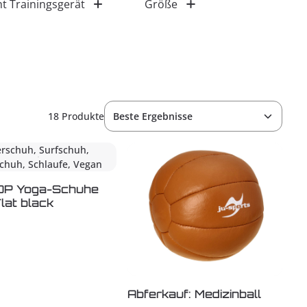
t Trainingsgerät
Größe
18 Produkte
P Yoga-Schuhe
lat black
Abferkauf: Medizinball