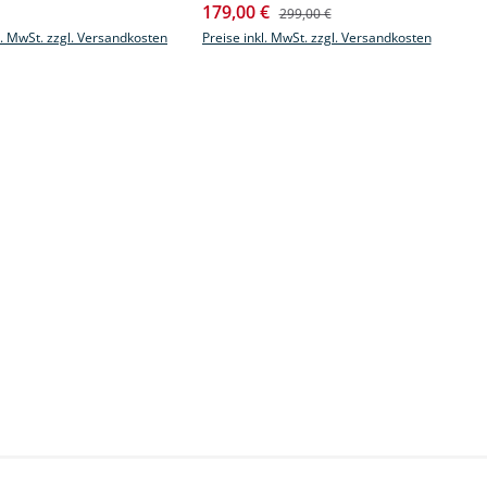
Verkaufspreis:
r Preis:
179,00 €
Regulärer Preis:
299,00 €
l. MwSt. zzgl. Versandkosten
Preise inkl. MwSt. zzgl. Versandkosten
 oder benutze die Schaltflächen um di
 gewünschten Wert ein oder benutze die