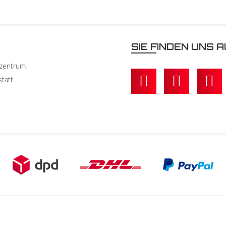
N
SIE FINDEN UNS A
kzentrum
statt