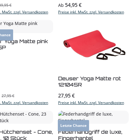
preis:
Regulärer Preis:
54,95 €
Regulärer Preis:
Ab
39,95 €
l. MwSt. zzgl. Versandkosten
Preise inkl. MwSt. zzgl. Versandkosten
Chance
dukt Anzahl: Gib den gewünschten Wert 
r Yoga Matte pink
5P
Produkt Anzahl: Gib 
Deuser Yoga Matte rot
121045R
preis:
Regulärer Preis:
27,95 €
Regulärer Preis:
27,95 €
l. MwSt. zzgl. Versandkosten
Preise inkl. MwSt. zzgl. Versandkosten
 gewünschten Wert ein oder benutze die
Letzte Chance
dukt Anzahl: Gib den gewünschten Wert 
Produkt Anzahl: Gib 
 Hütchenset - Cone,
Federhandgriff de luxe,
 10 Stück
Fingerhantel