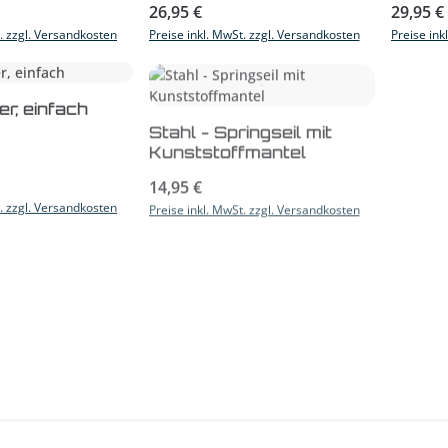
s:
Regulärer Preis:
Reguläre
26,95 €
29,95 €
t. zzgl. Versandkosten
Preise inkl. MwSt. zzgl. Versandkosten
Preise ink
t Anzahl: Gib den gewünschten Wert ein
er, einfach
Produkt Anzahl: Gib den
Stahl - Springseil mit
Kunststoffmantel
s:
Regulärer Preis:
14,95 €
t. zzgl. Versandkosten
Preise inkl. MwSt. zzgl. Versandkosten