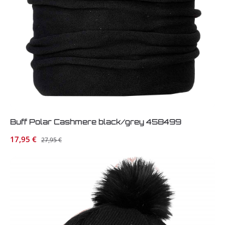
Buff Polar Cashmere black/grey 458499
Verkaufspreis:
17,95 €
Regulärer Preis:
27,95 €