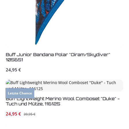
Buff Junior Bandana Polar "Oiram/Skydiver"
105651
Regulärer Preis:
24,95 €
Letzte Chance
Buff Lightweight Merino Wool Comboset "Duke" -
Tuch und Mütze, 116125
Verkaufspreis:
24,95 €
Regulärer Preis:
39,95 €