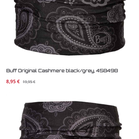
Buff Original Cashmere black/grey, 458498
Verkaufspreis:
8,95 €
Regulärer Preis:
19,95 €