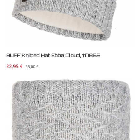
BUFF Knitted Hat Ebba Cloud, 117866
Verkaufspreis:
22,95 €
Regulärer Preis:
35,00 €