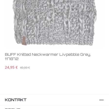
BUFF Knitted Neckwarmer Livpebble Grey,
117872
Verkaufspreis:
24,95 €
Regulärer Preis:
40,00 €
KONTAKT