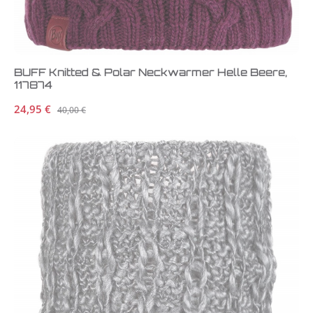
BUFF Knitted & Polar Neckwarmer Helle Beere,
117874
Verkaufspreis:
24,95 €
Regulärer Preis:
40,00 €