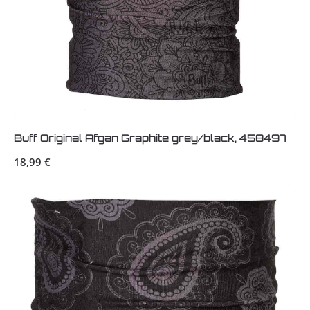
Buff Original Afgan Graphite grey/black, 458497
Regulärer Preis:
18,99 €