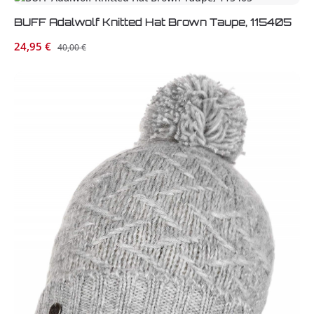
BUFF Adalwolf Knitted Hat Brown Taupe, 115405
Verkaufspreis:
24,95 €
Regulärer Preis:
40,00 €