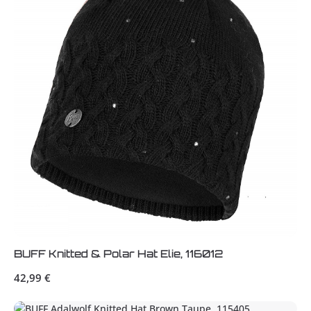
BUFF Knitted & Polar Hat Elie, 116012
Regulärer Preis:
42,99 €