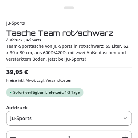
Ju-Sports
Tasche Team rot/schwarz
Aufdruck:
Ju-Sports
Team-Sporttasche von Ju-Sports in rot/schwarz: 55 Liter, 62
x 30 x 30 cm, aus 600D/420D, mit zwei Außentaschen und
verstärktem Boden. Jetzt bei Ju-Sports!
Regulärer Preis:
39,95 €
Preise inkl. MwSt. zzgl. Versandkosten
Sofort verfügbar, Lieferzeit: 1-3 Tage
auswählen
Aufdruck
Produkt Anzahl: Gib den gewünschten Wert ein od