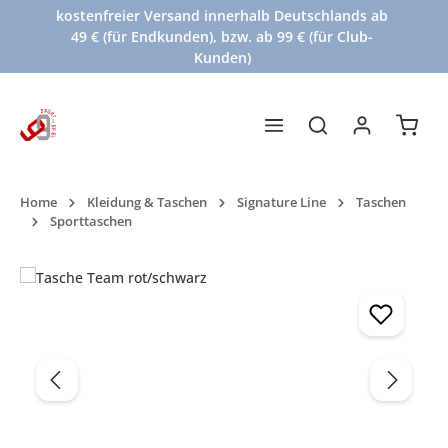
kostenfreier Versand innerhalb Deutschlands ab
Zum Hauptinhalt springen
49 € (für Endkunden), bzw. ab 99 € (für Club-
Kunden)
Waren
Home
Kleidung & Taschen
Signature Line
Taschen
Sporttaschen
Bildergalerie überspringen