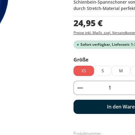
Schienbein-Spannschoner von 
durch Stretch-Material perfek
Regulärer Preis:
24,95 €
Preise inkl. MwSt. zzgl. Versandkost
Sofort verfügbar, Lieferzeit: 1
auswählen
Größe
XS
S
M
Produkt Anzahl: G
In den War
Produktnummer: