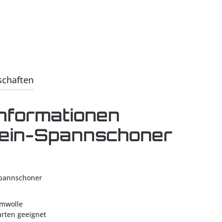
schaften
nformationen
bein-Spannschoner
Spannschoner
umwolle
arten geeignet