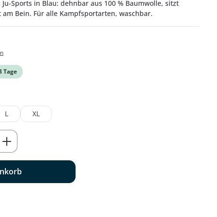
Ju-Sports in Blau: dehnbar aus 100 % Baumwolle, sitzt
t am Bein. Für alle Kampfsportarten, waschbar.
en
-3 Tage
L
XL
ib den gewünschten Wert ein oder benu
enkorb