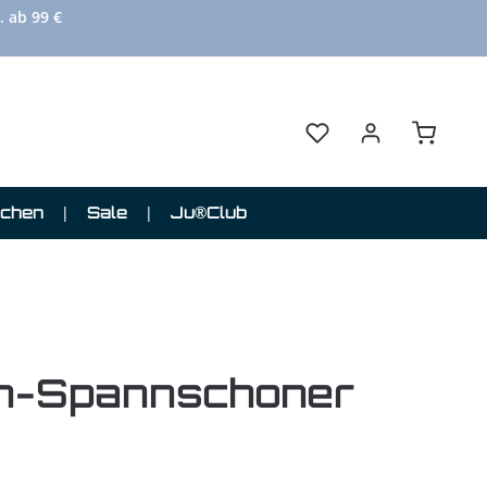
. ab 99 €
Du hast 0 Produkte au
Warenkor
schen
Sale
Ju®Club
in-Spannschoner