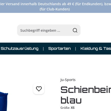
ier Versand innerhalb Deutschlands ab 49 € (für Endkunden), bzw
(für Club-Kunden)
Schutzausrüstung
Sportarten
Kleidung & Ta
Ju-Sports
Schienbe
blau
Größe:
XS