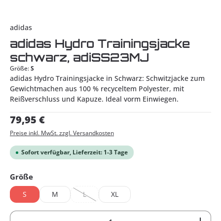
adidas
adidas Hydro Trainingsjacke
schwarz, adiSS23MJ
Größe:
S
adidas Hydro Trainingsjacke in Schwarz: Schwitzjacke zum
Gewichtmachen aus 100 % recyceltem Polyester, mit
Reißverschluss und Kapuze. Ideal vorm Einwiegen.
Regulärer Preis:
79,95 €
Preise inkl. MwSt. zzgl. Versandkosten
Sofort verfügbar, Lieferzeit: 1-3 Tage
auswählen
Größe
S
M
L
XL
(Diese Option ist zurzeit nicht verfügbar.)
Produkt Anzahl: Gib den gewünschten Wert ein od