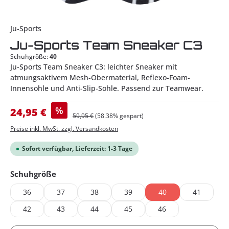
Ju-Sports
Ju-Sports Team Sneaker C3
Schuhgröße:
40
Ju-Sports Team Sneaker C3: leichter Sneaker mit
atmungsaktivem Mesh-Obermaterial, Reflexo-Foam-
Innensohle und Anti-Slip-Sohle. Passend zur Teamwear.
Verkaufspreis:
%
24,95 €
Regulärer Preis:
59,95 €
(58.38% gespart)
Preise inkl. MwSt. zzgl. Versandkosten
Sofort verfügbar, Lieferzeit: 1-3 Tage
auswählen
Schuhgröße
36
37
38
39
40
41
42
43
44
45
46