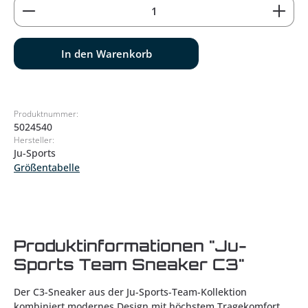
Produkt Anzahl: Gib den gewünschten Wert ein od
In den Warenkorb
Produktnummer:
5024540
Hersteller:
Ju-Sports
Größentabelle
Produktinformationen "Ju-
Sports Team Sneaker C3"
Der C3-Sneaker aus der Ju-Sports-Team-Kollektion
kombiniert modernes Design mit höchstem Tragekomfort.