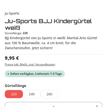
Ju-Sports
Ju-Sports BJJ Kindergürtel
weiß
Gürtellänge:
220
BJJ Kindergürtel von Ju-Sports in weiß: Martial-Arts-Gürtel
aus 100 % Baumwolle, ca. 4 cm breit, für die
Zwischenstufen. Jetzt sichern!
Regulärer Preis:
9,95 €
Preise inkl. MwSt. zzgl. Versandkosten
Sofort verfügbar, Lieferzeit: 1-3 Tage
auswählen
Gürtellänge
220
240
260
Produkt Anzahl: Gib den gewünschten Wert ein od