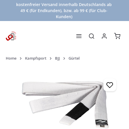
kostenfreier Versand innerhalb Deutschlands ab
Zum Hauptinhalt springen
49 € (für Endkunden), bzw. ab 99 € (für Club-
Kunden)
Waren
Home
Kampfsport
BJJ
Gürtel
Bildergalerie überspringen