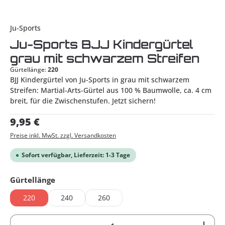
Ju-Sports
Ju-Sports BJJ Kindergürtel
grau mit schwarzem Streifen
Gürtellänge:
220
BJJ Kindergürtel von Ju-Sports in grau mit schwarzem
Streifen: Martial-Arts-Gürtel aus 100 % Baumwolle, ca. 4 cm
breit, für die Zwischenstufen. Jetzt sichern!
Regulärer Preis:
9,95 €
Preise inkl. MwSt. zzgl. Versandkosten
Sofort verfügbar, Lieferzeit: 1-3 Tage
auswählen
Gürtellänge
220
240
260
Produkt Anzahl: Gib den gewünschten Wert ein od