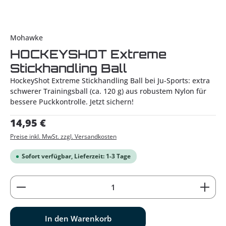
Mohawke
HOCKEYSHOT Extreme
Stickhandling Ball
HockeyShot Extreme Stickhandling Ball bei Ju-Sports: extra
schwerer Trainingsball (ca. 120 g) aus robustem Nylon für
bessere Puckkontrolle. Jetzt sichern!
Regulärer Preis:
14,95 €
Preise inkl. MwSt. zzgl. Versandkosten
Sofort verfügbar, Lieferzeit: 1-3 Tage
Produkt Anzahl: Gib den gewünschten Wert ein od
In den Warenkorb