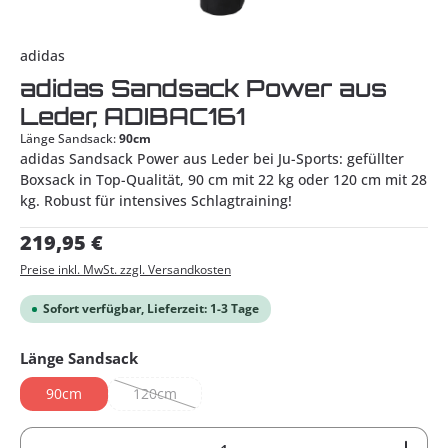
adidas
adidas Sandsack Power aus
Leder, ADIBAC161
Länge Sandsack:
90cm
adidas Sandsack Power aus Leder bei Ju-Sports: gefüllter
Boxsack in Top-Qualität, 90 cm mit 22 kg oder 120 cm mit 28
kg. Robust für intensives Schlagtraining!
Regulärer Preis:
219,95 €
Preise inkl. MwSt. zzgl. Versandkosten
Sofort verfügbar, Lieferzeit: 1-3 Tage
auswählen
Länge Sandsack
90cm
120cm
(Diese Option ist zurzeit nicht verfügbar.)
Produkt Anzahl: Gib den gewünschten Wert ein od