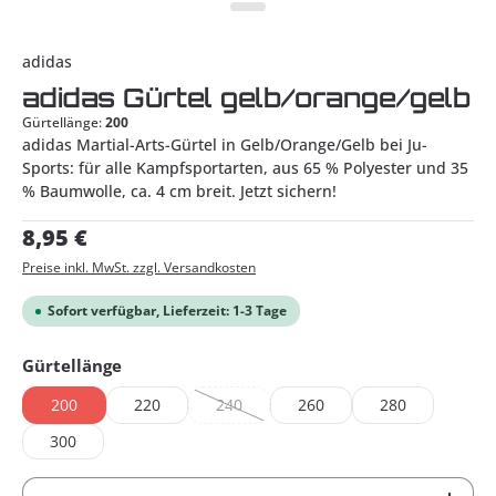
adidas
adidas Gürtel gelb/orange/gelb
Gürtellänge:
200
adidas Martial-Arts-Gürtel in Gelb/Orange/Gelb bei Ju-
Sports: für alle Kampfsportarten, aus 65 % Polyester und 35
% Baumwolle, ca. 4 cm breit. Jetzt sichern!
Regulärer Preis:
8,95 €
Preise inkl. MwSt. zzgl. Versandkosten
Sofort verfügbar, Lieferzeit: 1-3 Tage
auswählen
Gürtellänge
200
220
240
260
280
(Diese Option ist zurzeit nicht verfügbar.)
300
Produkt Anzahl: Gib den gewünschten Wert ein od